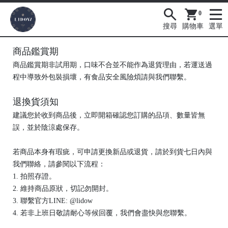
0
搜尋
購物車
選單
商品鑑賞期
商品鑑賞期非試用期，口味不合並不能作為退貨理由，若運送過
程中導致外包裝損壞，有食品安全風險煩請與我們聯繫。
退換貨須知
建議您於收到商品後，立即開箱確認您訂購的品項、數量皆無
誤，並於陰涼處保存。
若商品本身有瑕疵，可申請更換新品或退貨，請於到貨七日內與
我們聯絡，請參閱以下流程：
1. 拍照存證。
2. 維持商品原狀，切記勿開封。
3. 聯繫官方LINE: @lidow
4. 若非上班日敬請耐心等候回覆，我們會盡快與您聯繫。