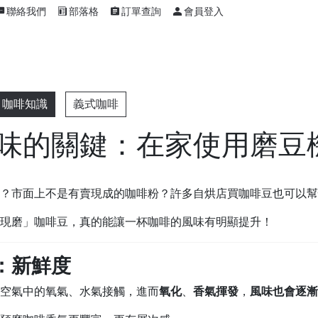
聯絡我們
部落格
訂單查詢
會員登入
咖啡知識
義式咖啡
味的關鍵：在家使用磨豆
？市面上不是有賣現成的咖啡粉？許多自烘店買咖啡豆也可以幫
現磨」咖啡豆，真的能讓一杯咖啡的風味有明顯提升！
：新鮮度
空氣中的氧氣、水氣接觸，進而
氧化
、
香氣揮發
，
風味也會逐漸