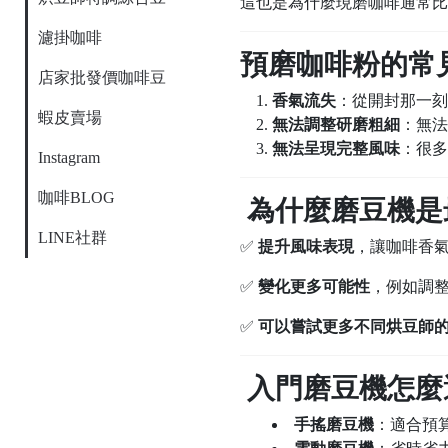
這也是為什麼現磨咖啡通常比
濾掛咖啡
預磨咖啡粉的常
店家批發價咖啡豆
香氣流失
：從開封那一刻
蝦皮賣場
無法調整研磨粗細
：無法
無法呈現完整風味
：很多
Instagram
咖啡BLOG
為什麼磨豆機是
LINE社群
✅
提升風味表現
，讓咖啡香
✅
變化更多可能性
，例如調
✅
可以嘗試更多不同烘豆師
入門磨豆機怎麼
手搖磨豆機
：適合預算