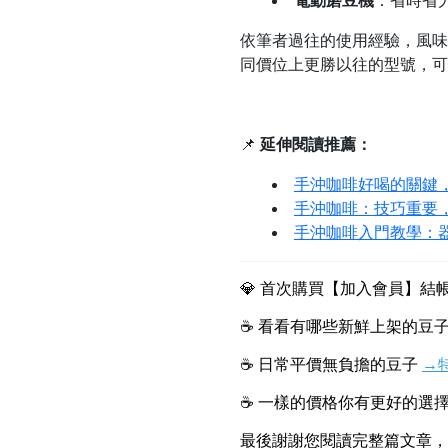
電動磨豆機
：省時省
依筆者過往的使用經驗，風味
同價位上更勝以往的型號，可
📌
延伸閱讀推薦：
手沖咖啡好喝的關鍵
手沖咖啡：技巧重要
手沖咖啡入門教學：
💎 首次購買【加入會員】
☕ 看看有哪些新鮮上架的豆子
☕ 日常平價無負擔的豆子 
→
☕ 一樣的價格你有更好的選擇
最後謝謝您閱讀完整篇文章，