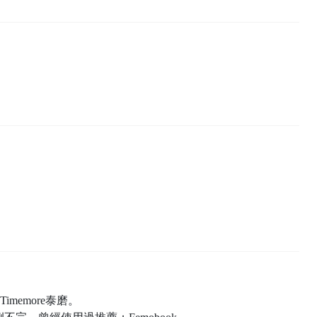
。
memore泰磨。